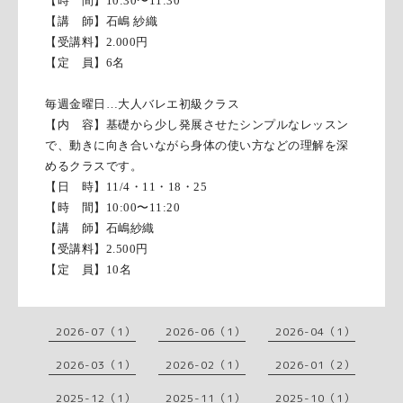
【時 間】
10:30
〜
11:30
【講 師】石嶋 紗織
【受講料】
2.000
円
【定 員】
6
名
毎週金曜日…大人バレエ初級クラス
【内 容】基礎から少し発展させたシンプルなレッスン
で、動きに向き合いながら身体の使い方などの理解を深
めるクラスです。
【日 時】11/4・11・18・25
【時 間】
10:00
〜
11:20
【講 師】石嶋紗織
【受講料】
2.500
円
【定 員】
10
名
2026-07（1）
2026-06（1）
2026-04（1）
2026-03（1）
2026-02（1）
2026-01（2）
2025-12（1）
2025-11（1）
2025-10（1）