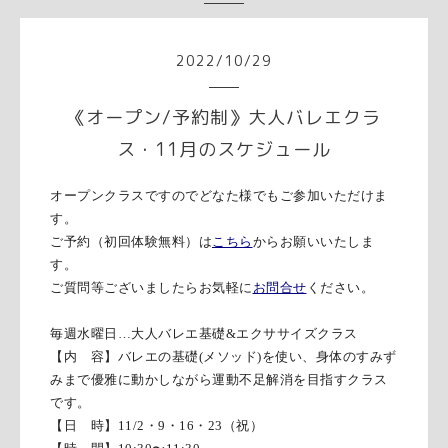
2022
/
10
/
29
《オープン/予約制》大人バレエクラ
ス・11月のスケジュール
オープンクラスですのでどなた様でもご参加いただけま
す。
ご予約（初回体験無料）は
こちら
からお願いいたしま
す。
ご質問等ございましたらお気軽に
お問合せ
ください。
毎週水曜日…
大人バレエ基礎
&
エクササイズクラス
【内 容】バレエの基礎
(
メソッド
)
を使い、身体のすみず
みまで優雅に動かしながら運動不足解消を目指すクラス
です。
【日 時】11/2・9・16・23（祝）