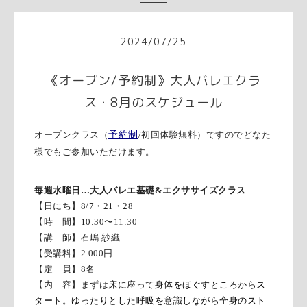
2024
/
07
/
25
《オープン/予約制》大人バレエクラ
ス・8月のスケジュール
オープンクラス（
予約制
/初回体験無料）ですのでどなた
様でもご参加いただけます。
毎週水曜日…
大人バレエ基礎
&
エクササイズクラス
【日にち】8/7・21・28
【時 間】
10:30
〜
11:30
【講 師】石嶋 紗織
【受講料】
2.000
円
【定 員】8名
【内 容】
まずは床に座って
身体をほぐすところからス
タート。ゆったりとした呼吸を意識しながら全身のスト