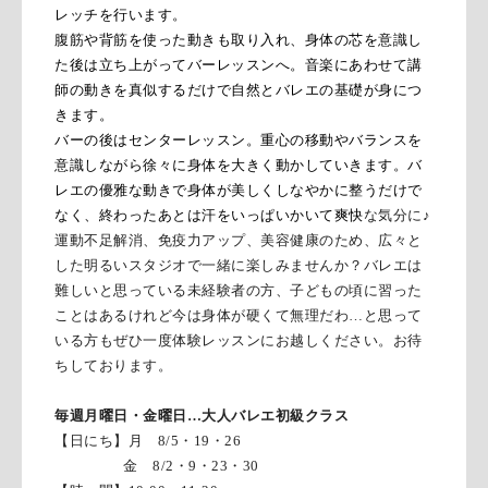
レッチを行います。
腹筋や背筋を使った動きも取り入れ、身体の芯を意識し
た後は立ち上がってバーレッスンへ。音楽にあわせて講
師の動きを真似するだけで自然とバレエの基礎が身につ
きます。
バーの後はセンターレッスン。重心の移動やバランスを
意識しながら徐々に身体を大きく動かしていきます。バ
レエの優雅な動きで身体が美しくしなやかに整うだけで
なく、終わったあとは汗をいっぱいかいて爽快
な気分に♪
運動不足解消、免疫力アップ、美容健康のため、広々と
した明るいスタジオで一緒に楽しみませんか？バレエは
難しいと思っている未経験者の方、子どもの頃に習った
ことはあるけれど今は身体が硬くて無理だわ…と思って
いる方もぜひ一度体験レッスンにお越しください。お待
ちしております。
毎週月曜日・金曜日…大人バレエ初級クラス
【日にち】月 8/5・19・26
金 8/2・9・23・30