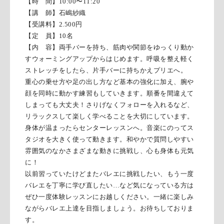
【時 間】
10:00
〜
11:20
【講 師】石嶋紗織
【受講料】
2.500
円
【定 員】
10
名
【内 容】両手バーを持ち、筋肉や関節をゆっくり動か
すウォーミングアップからはじめます。呼吸を整え軽く
ストレッチをしたら、片手バーに持ちかえプリエへ。
重心の乗せ方や足の出し方など基本の強化に加え、腕や
顔を同時に動かす練習もしていきます。順番を間違えて
しまっても大丈夫！さりげなくフォローを入れるなど、
リラックスして楽しく学べることを大切にしています。
身体が温まったらセンターレッスンへ。音楽にのってス
タジオを大きく使って動きます。和やかで質問しやすい
雰囲気のなかさまざまな動きに挑戦し、心も身体も元気
に！
以前習っていたけどまたバレエに挑戦したい、もう一度
バレエを丁寧に学び直したい…など気になっている方は
ぜひ一度体験レッスンにお越しください。一緒に楽しみ
ながらバレエ上達を目指しましょう。お待ちしておりま
す。