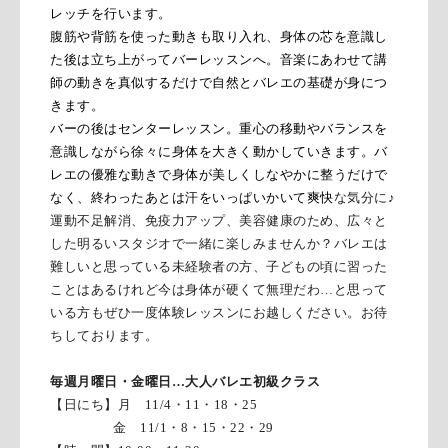
レッチを行います。
腹筋や背筋を使った動きも取り入れ、身体の芯を意識し
た後は立ち上がってバーレッスンへ。音楽にあわせて講
師の動きを真似するだけで自然とバレエの基礎が身につ
きます。
バーの後はセンターレッスン。重心の移動やバランスを
意識しながら徐々に身体を大きく動かしていきます。バ
レエの優雅な動きで身体が美しくしなやかに整うだけで
なく、終わったあとは汗をいっぱいかいて爽快
な気分に♪
運動不足解消、免疫力アップ、美容健康のため、広々と
した明るいスタジオで一緒に楽しみませんか？バレエは
難しいと思っている未経験者の方、子どもの頃に習った
ことはあるけれど今は身体が硬くて無理だわ…と思って
いる方もぜひ一度体験レッスンにお越しください。お待
ちしております。
毎週月曜日・金曜日…大人バレエ初級クラス
【日にち】月 11/4・11・18・25
金 11/1・8・15・22・29