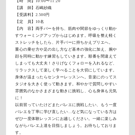
【時 間】
10:00
〜
11:20
【講 師】石嶋紗織
【受講料】
2.500
円
【定 員】
10
名
【内 容】両手バーを持ち、筋肉や関節をゆっくり動か
すウォーミングアップからはじめます。呼吸を整え軽く
ストレッチをしたら、片手バーに持ちかえプリエへ。
重心の乗せ方や足の出し方など基本の強化に加え、腕や
顔を同時に動かす練習もしていきます。順番を間違えて
しまっても大丈夫！さりげなくフォローを入れるなど、
リラックスして楽しく学べることを大切にしています。
身体が温まったらセンターレッスンへ。音楽にのってス
タジオを大きく使って動きます。和やかで質問しやすい
雰囲気のなかさまざまな動きに挑戦し、心も身体も元気
に！
以前習っていたけどまたバレエに挑戦したい、もう一度
バレエを丁寧に学び直したい…など気になっている方は
ぜひ一度体験レッスンにお越しください。一緒に楽しみ
ながらバレエ上達を目指しましょう。お待ちしておりま
す。