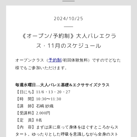
2024
/
10
/
25
《オープン/予約制》大人バレエクラ
ス・11月のスケジュール
オープンクラス（
予約制
/初回体験無料）ですのでどなた
様でもご参加いただけます。
毎週水曜日…
大人バレエ基礎
&
エクササイズクラス
【日にち】11/6・13・20・27
【時 間】
10:30
〜
11:30
【講 師】石嶋 紗織
【受講料】
2.000
円
【定 員】8名
【内 容】
まずは床に座って
身体をほぐすところからス
タート。ゆったりとした呼吸を意識しながら全身のスト