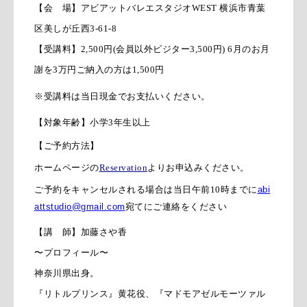
【会 場】アビアットバレエスタジオWEST 横浜市青葉
区美しが丘西3-61-8
【受講料】2,500円(会員以外ビジター3,500円) 6月のお月
謝を3万円ご納入の方は1,500円
※受講料は当日現金でお支払いください。
【対象年齢】小学3年生以上
【ご予約方法】
ホームページの
Reservation
よりお申込みください。
ご予約をキャンセルされる場合は当日午前10時までに
abi
attstudio@gmail.
com
宛てにご連絡をください
【講 師】加藤さや香
〜プロフィール〜
神奈川県出身。
『リトルプリンス』黄花役、『マドモアゼルモーツァル