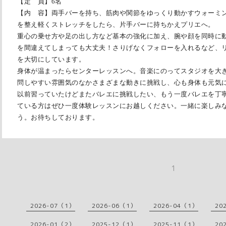
【定 員】6名
【内 容】両手バーを持ち、筋肉や関節をゆっくり動かすウォーミ
を整え軽くストレッチをしたら、片手バーに持ちかえプリエへ。
重心の乗せ方や足の出し方など基本の強化に加え、腕や顔を同時に
を間違えてしまっても大丈夫！さりげなくフォローを入れるなど、
を大切にしています。
身体が温まったらセンターレッスンへ。音楽にのってスタジオを大
問しやすい雰囲気のなかさまざまな動きに挑戦し、心も身体も元気
以前習っていたけどまたバレエに挑戦したい、もう一度バレエを丁
ている方はぜひ一度体験レッスンにお越しください。一緒に楽しみ
う。お待ちしております。
1
2026-07（1）
2026-06（1）
2026-04（1）
20
2026-01（2）
2025-12（1）
2025-11（1）
20