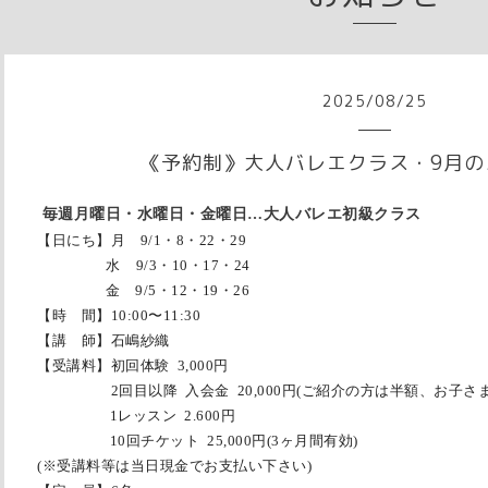
2025
/
08
/
25
《予約制》大人バレエクラス・9月の
毎週月曜日・水曜日・金曜日…大人バレエ初級クラス
【日にち】月 9/1・8・22・29
水 9/3・10・17・24
金 9/5・12・19・26
【時 間】
10:00
〜
11:30
【講 師】石嶋紗織
【受講料】初回体験 3,000円
2回目以降 入会金 20,000円(ご紹介の方は半額、お子さま
1レッスン 2.600
円
10回チケット 25,000円(3ヶ月間有効)
(※受講料等は当日現金でお支払い下さい)