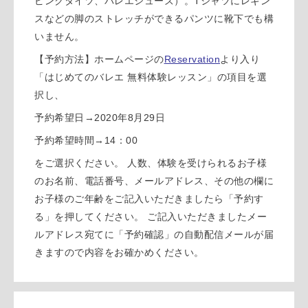
ピンクタイツ、バレエシューズ）。Tシャツにレギン
スなどの脚のストレッチができるパンツに靴下でも構
いません。
【予約方法】ホームページ
の
Reservation
より入り
「
はじめてのバレエ 無料体験レッスン」の項目を選
択し、
予約希望日→
2020
年8
月29
日
予約
希望時間→
14
：
00
をご選択ください。
人数、体験を受けられるお子様
のお名前、電話番号、メールアドレス、その他の欄に
お子様のご年齢をご記入いただきましたら「予約す
る」
を押してください。
ご記入いただきましたメー
ルアドレス宛てに「予約確認」
の自動配信メールが届
きますので内容をお確かめください。