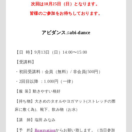
次回は10月25日（日）となります。
皆様のご参加をお待ちしております。
アビダンス♫abi-dance
【日 時
】9
月13日（日）
14:00
〜15
:00
【
受講料】
・初回受講料：会員（無料）/
非会員(
500円）
・2回目以降 ：1.000円（一律）
【服
装】
動きやすい格好
【
持ち物】
大きめのタオルやヨガマット
(
ストレッチの際
床に敷く為
)、靴下、飲み物（お水）
【講 師】塩田 みなみ
【予 約】
Reservation
からお願い致します。（当日参加