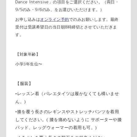
Dance Intensive
」の項目をご選択ください。
（両日・
9/5
9/6
のみ・
のみ、をお選びいただけます。）
お申し込みは
オンライン予約
でのみお願いします。
最終
8
受付は受講希望日の当日朝
時締切とさせていただきま
す。
【対象年齢】
小学3年生位〜
【服装】
•レッスン着（バレエタイツは履かなくても構いませ
ん。)
•膝を覆う長さのレギンスやストレッチパンツを着用
してください。(
膝を痛めないように
サポーターや膝
パッド、レッグウォーマーの着用も可。)