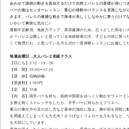
あわせて講師の動きを真似するだけで自然とバレエの基礎が身につ
バーの後はセンターレッスン。重心の移動やバランスを意識しなが
きます。バレエの優雅な動きで身体が美しくしなやかに整うだけで
いかいて爽快
な気分に♪
運動不足解消、免疫力アップ、美容健康のため、広々とした明るい
か？バレエは難しいと思っている未経験者の方、子どもの頃に習っ
くて無理だわ…と思っている方もぜひ一度体験レッスンにお越しく
毎週金曜日…大人バレエ初級クラス
【日にち】1/12・19・26
【時 間】
10:00
〜
11:20
【講 師】石嶋紗織
【受講料】
2.500
円
【定 員】
10
名
【内 容】両手バーを持ち、筋肉や関節をゆっくり動かすウォーミ
を整え軽くストレッチをしたら、片手バーに持ちかえプリエへ。
重心の乗せ方や足の出し方など基本の強化に加え、腕や顔を同時に
を間違えてしまっても大丈夫！さりげなくフォローを入れるなど、
を大切にしています。