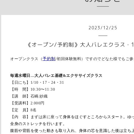
2023
/
12
/
25
《オープン/予約制》大人バレエクラス・
オープンクラス（
予約制
/初回体験無料）ですのでどなた様でもご
毎週水曜日…
大人バレエ基礎
&
エクササイズクラス
【日にち】1/10・17・24・31
【時 間】
10:30
〜
11:30
【講 師】石嶋 紗織
【受講料】
2.000
円
【定 員】8名
【内 容】
まずは床に座って
身体をほぐすところからスタート。ゆ
全身のストレッチを行います。
腹筋や背筋を使った動きも取り入れ、身体の芯を意識した後は立ち