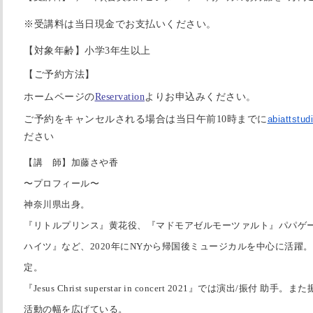
※受講料は当日現金でお支払いください。
【対象年齢】小学3年生以上
【ご予約方法】
ホームページの
Reservation
よりお申込みください。
ご予約をキャンセルされる場合は当日午前10時までに
abiattstu
ださい
【講 師】加藤さや香
〜プロフィール〜
神奈川県出身。
『リトルプリンス』黄花役、『マドモアゼルモーツァルト』パパゲーナ
ハイツ』など、2020年にNYから帰国後ミュージカルを中心に活躍。
定。
『Jesus Christ superstar in concert 2021』では演出/振
活動の幅を広げている。