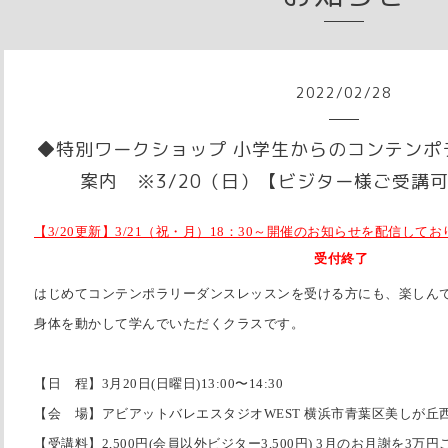
2022
/
02
/
28
◆特別ワークショップ 小学生からのコンテンポ
案内 ※3/20（日）【ビジター様ご受講可
【3/20更新】3/21（祝・月）18：30～開催のお知らせを配信して
受付終了
はじめてコンテンポラリーダンスレッスンを受ける方にも、楽しん
身体を動かして学んでいただくクラスです。
【日 程】3月20日(日曜日)13:00〜14:30
【会 場】アビアットバレエスタジオWEST 横浜市青葉区美しが丘西3-
【受講料】2,500円(会員以外ビジター3,500円) 3月のお月謝を3万円