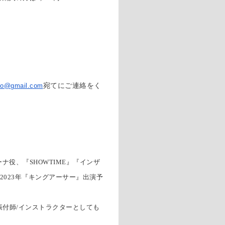
dio@gmail.
com
宛てにご連絡をく
役、『SHOWTIME』『インザ
2023年『キングアーサー』出演予
付 助手。また振付師/インストラクターとしても