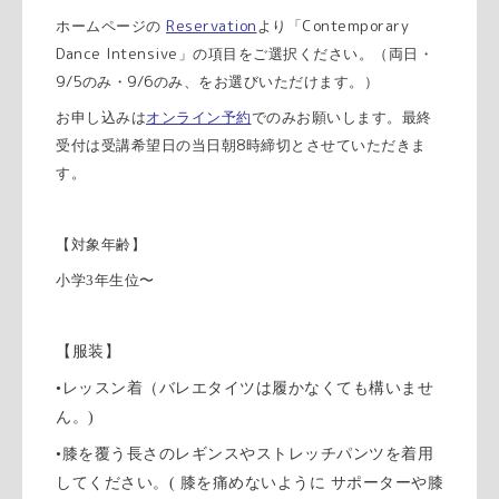
Reservation
Contemporary
ホームページの
より「
Dance Intensive
」の項目をご選択ください。
（両日・
9/5
9/6
のみ・
のみ、をお選びいただけます。）
お申し込みは
オンライン予約
でのみお願いします。
最終
8
受付は受講希望日の当日朝
時締切とさせていただきま
す。
【対象年齢】
小学3年生位〜
【服装】
•レッスン着（バレエタイツは履かなくても構いませ
ん。)
•膝を覆う長さのレギンスやストレッチパンツを着用
してください。(
膝を痛めないように
サポーターや膝