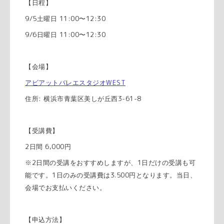
【日程】
9/5
11:00
12:30
土曜日
〜
9/6
11:00
12:30
日曜日
〜
【会場】
WEST
アビアットバレエスタジオ
:
3-61-8
住所
横浜市青葉区美しが丘西
【受講費】
2
6,000
日間
円
2
1
※
日間の受講をおすすめしますが、
日だけの受講も可
1
3.500
能です。
日のみの受講費は
円となります。当日、
会場でお支払いください。
【申込方法】